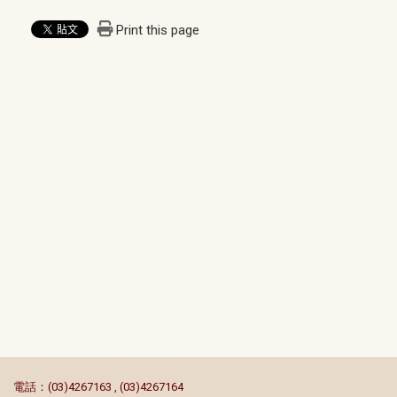
Print this page
:::
電話：(03)4267163 , (03)4267164