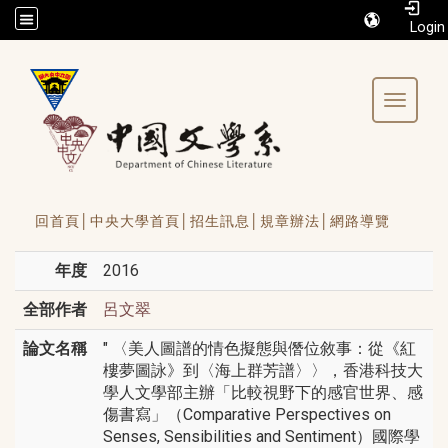
/accesskey"" title="Toolbar">:::
Toggle 
回首頁│
中央大學首頁│
招生訊息│
規章辦法│
網路導覽
年度
2016
全部作者
呂文翠
論文名稱
" 〈美人圖譜的情色擬態與僭位敘事：從《紅
樓夢圖詠》到〈海上群芳譜〉〉，香港科技大
學人文學部主辦「比較視野下的感官世界、感
傷書寫」（Comparative Perspectives on
Senses, Sensibilities and Sentiment）國際學