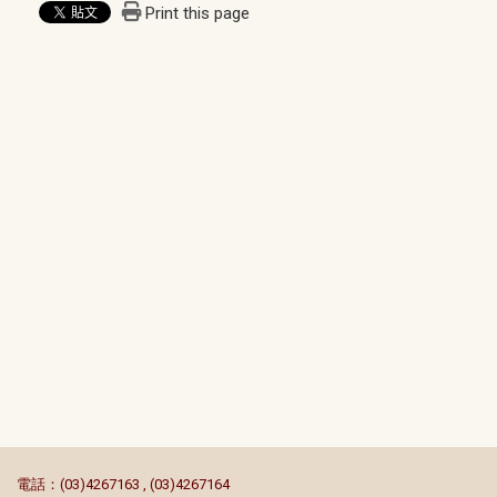
Print this page
:::
電話：(03)4267163 , (03)4267164