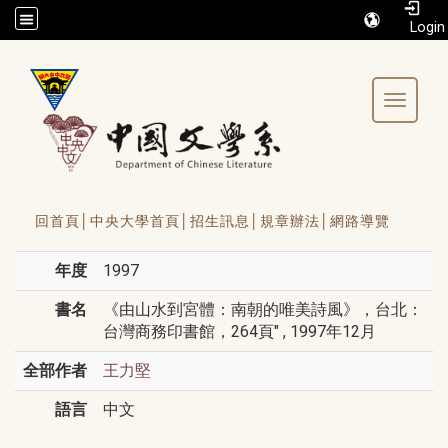
/accesskey"" title="Toolbar">:::
Toggle 
回首頁│
中央大學首頁│
招生訊息│
規章辦法│
網路導覽
年度
1997
書名
《由山水到宮體：南朝的唯美詩風》，台北：
台灣商務印書館，264頁" , 1997年12月
全部作者
王力堅
語言
中文