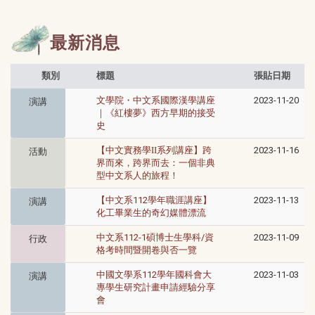
最新消息
類別
標題
張貼日期
文學院・中文系國際漢學講座
2023-11-20
演講
｜《紅樓夢》西方早期的接受
史
【中文實務學II系列講座】跨
2023-11-16
活動
界而來，跨界而去：一個非典
型中文系人的旅程！
【中文系112學年職涯講座】
2023-11-13
演講
化工畢業生的奇幻媒體漂流
中文系112-1碩博士生學科/資
2023-11-09
行政
格考時間暨開卷與否一覽
中國文學系112學年國科會大
2023-11-03
演講
專學生研究計畫申請經驗分享
會