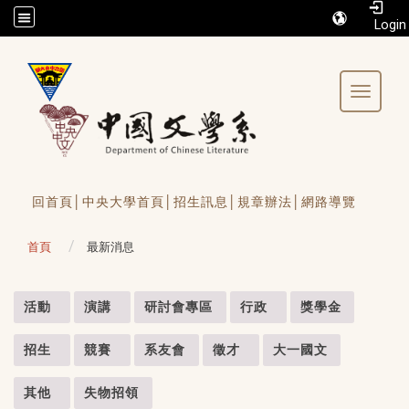
/accesskey"" title="Toolbar">:::
Toggle 
回首頁│
中央大學首頁│
招生訊息│
規章辦法│
網路導覽
首頁
最新消息
:::
活動
演講
研討會專區
行政
獎學金
招生
競賽
系友會
徵才
大一國文
其他
失物招領