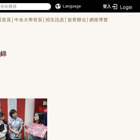
Language
登入
回首頁│
中央大學首頁│
招生訊息│
規章辦法│
網路導覽
錦