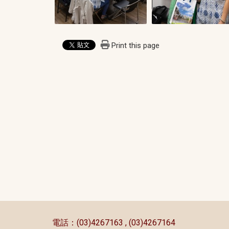
Print this page
:::
電話：(03)4267163 , (03)4267164