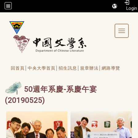
/accesskey"" title="Toolbar">:::
Toggle 
回首頁│
中央大學首頁│
招生訊息│
規章辦法│
網路導覽
50週年系慶-系慶午宴
(20190525)