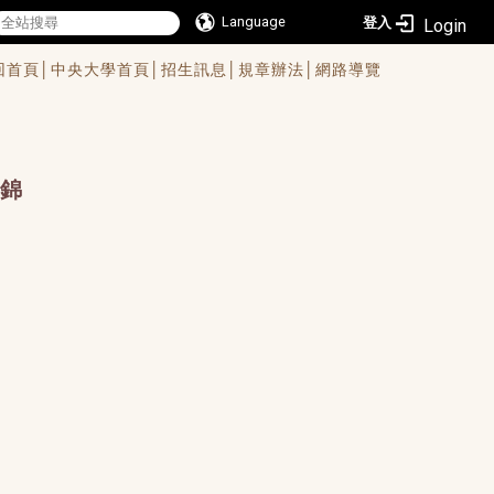
Language
登入
回首頁│
中央大學首頁│
招生訊息│
規章辦法│
網路導覽
錦