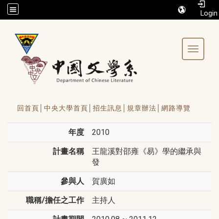
/accesskey"" title="Toolbar">:::
Toggle 
回首頁│
中央大學首頁│
招生訊息│
規章辦法│
網路導覽
年度
2010
計畫名稱
王龍溪對邵雍《易》學的繼承與
發
參與人
賀廣如
職稱/擔任之工作
主持人