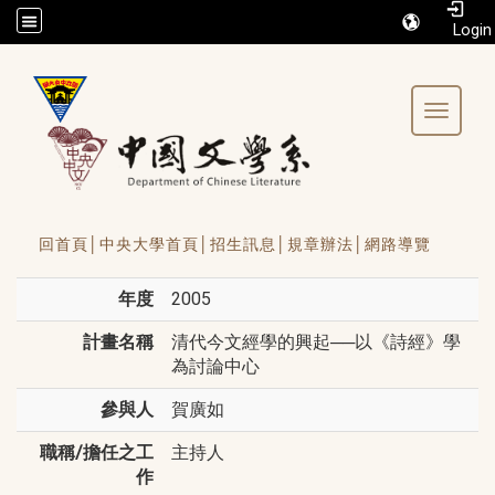
/accesskey"" title="Toolbar">:::
Toggle 
回首頁│
中央大學首頁│
招生訊息│
規章辦法│
網路導覽
年度
2005
計畫名稱
清代今文經學的興起──以《詩經》學
為討論中心
參與人
賀廣如
職稱/擔任之工
主持人
作