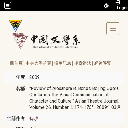
/accesskey"" title="Toolbar">:::
Toggle 
回首頁│
中央大學首頁│
招生訊息│
規章辦法│
網路導覽
年度
2009
名稱
"Review of Alexandra B. Bonds Beijing Opera
Costumes: the Visual Communication of
Character and Culture.” Asian Theatre Journal,
Volume 26, Number 1, 174-176." , 2009年03月
全部作者
孫玫