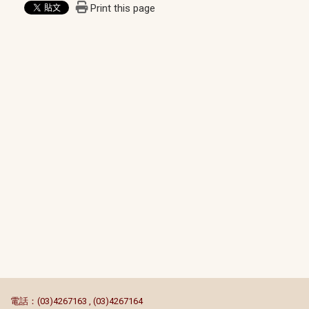
Print this page
:::
電話：(03)4267163 , (03)4267164