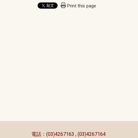
Print this page
:::
電話：(03)4267163 , (03)4267164