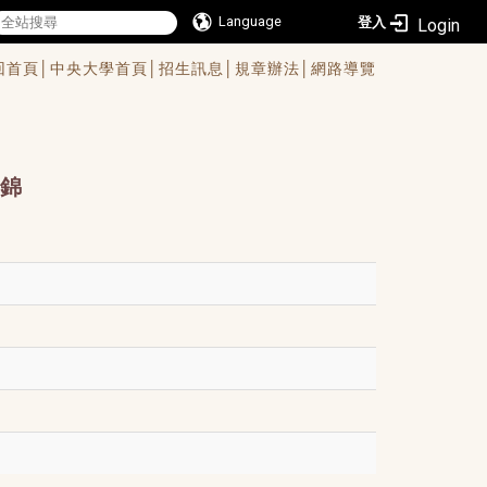
Language
登入
回首頁│
中央大學首頁│
招生訊息│
規章辦法│
網路導覽
錦