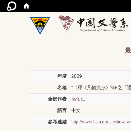
/acce
最
年度
2009
名稱
"〈釋《凡物流形》簡8之「通天
全部作者
高佑仁
語言
中文
參考連結
http://www.bsm.org.cn/show_ar