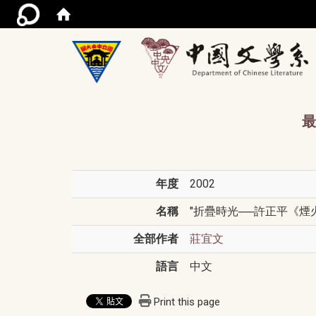
/acce
最
年度
2002
名稱
"折疊時光──許正平《煙火旅
全部作者
莊宜文
語言
中文
Print this page