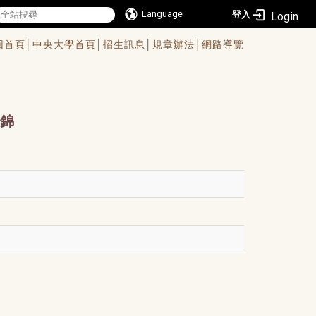
Language
登入
回首頁│
中央大學首頁│
招生訊息│
規章辦法│
網路導覽
錦