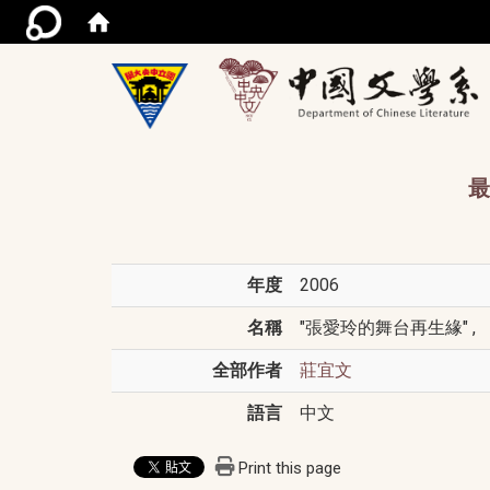
/acce
最
年度
2006
名稱
"張愛玲的舞台再生緣" , 
全部作者
莊宜文
語言
中文
Print this page