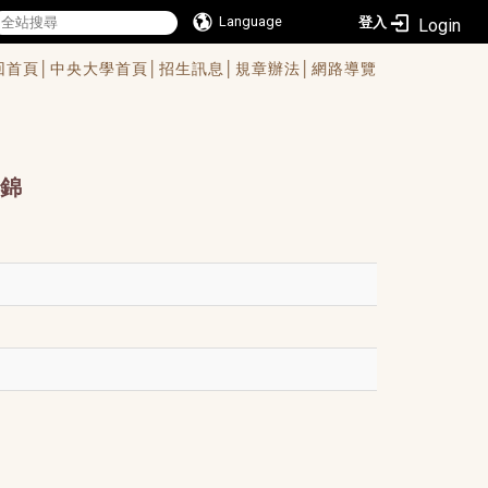
Language
登入
回首頁│
中央大學首頁│
招生訊息│
規章辦法│
網路導覽
錦