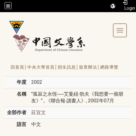
/accesskey"" title="Toolbar">:::
Toggle 
回首頁│
中央大學首頁│
招生訊息│
規章辦法│
網路導覽
年度
2002
名稱
"孤寂之永恆──艾曼紐‧勃夫《我想要一個朋
友》" , 《聯合報‧讀書人》, 2002年07月
全部作者
莊宜文
語言
中文