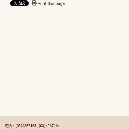
Print this page
:::
電話：(03)4267163 , (03)4267164