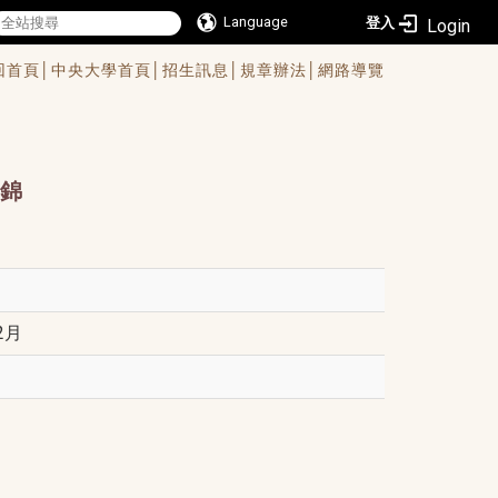
Language
登入
回首頁│
中央大學首頁│
招生訊息│
規章辦法│
網路導覽
錦
2月