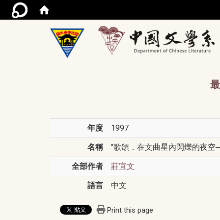
/acce
最
年度
1997
名稱
"歌頌．在文曲星內閃爍的夜空──臺
全部作者
莊宜文
語言
中文
Print this page