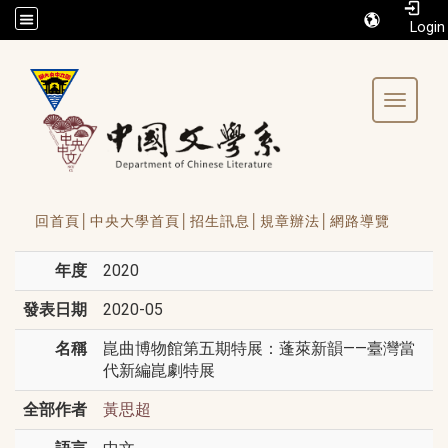
/accesskey"" title="Toolbar">:::
Toggle 
回首頁│
中央大學首頁│
招生訊息│
規章辦法│
網路導覽
年度
2020
發表日期
2020-05
名稱
崑曲博物館第五期特展：蓬萊新韻——臺灣當
代新編崑劇特展
全部作者
黃思超