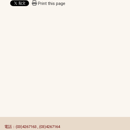
Print this page
:::
電話：(03)4267163 , (03)4267164