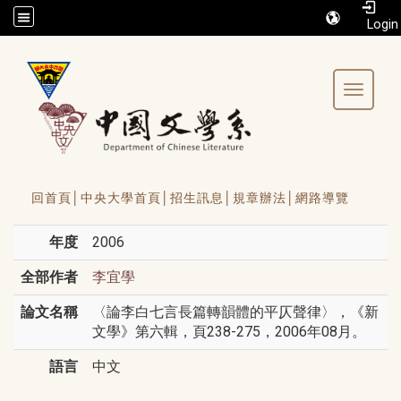
/accesskey"" title="Toolbar">:::
Toggle 
回首頁│
中央大學首頁│
招生訊息│
規章辦法│
網路導覽
年度
2006
全部作者
李宜學
論文名稱
〈論李白七言長篇轉韻體的平仄聲律〉，《新
文學》第六輯，頁238-275，2006年08月。
語言
中文