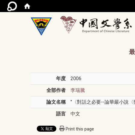
/acce
最
年度
2006
全部作者
李瑞騰
論文名稱
"〈對話之必要--論華嚴小說〈樂園
語言
中文
Print this page