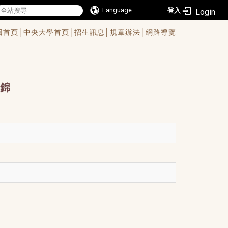
Language
登入
回首頁│
中央大學首頁│
招生訊息│
規章辦法│
網路導覽
錦