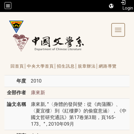
/accesskey"" title="Toolbar">:::
Toggle 
回首頁│
中央大學首頁│
招生訊息│
規章辦法│
網路導覽
年度
2010
全部作者
康來新
論文名稱
康來新, "〈身體的發與變：從《肉蒲團》、
〈夏宜樓〉到《紅樓夢》的偷窺意涵〉，《中
國文哲研究通訊》第17卷第3期，頁165-
173。" , 2010年09月