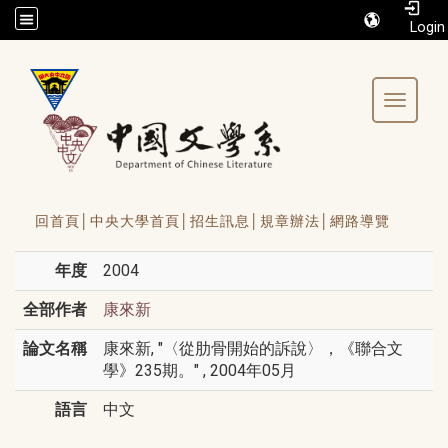
/accesskey"" title="Toolbar">:::
Toggle 
回首頁│
中央大學首頁│
招生訊息│
規章辦法│
網路導覽
年度
2004
全部作者
康來新
論文名稱
康來新, "〈從肋骨開始的訴說〉，《聯合文
學》235期。" , 2004年05月
語言
中文