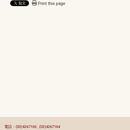
Print this page
:::
電話：(03)4267163 , (03)4267164