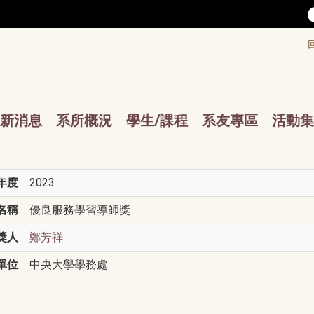
/accesskey"" title="Toolbar">:::
/accesskey"" title="Main menu">:::
sskey"" title="Main menu">:::
新消息
系所概況
學生/課程
系友專區
活動集
年度
2023
名稱
優良服務學習導師獎
獎人
鄭芳祥
單位
中央大學學務處