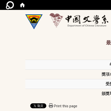
/acce
最
獎項
受
頒獎
Print this page