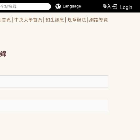
Language
登入
回首頁│
中央大學首頁│
招生訊息│
規章辦法│
網路導覽
錦