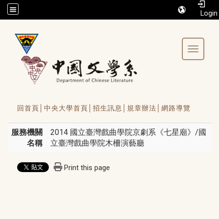
/accesskey"" title="Toolbar">:::
Toggle 
回首頁│
中央大學首頁│
招生訊息│
規章辦法│
網路導覽
服務機關
2014 國立臺灣戲曲學院京劇系《七星廟》/國
名稱
立臺灣戲曲學院木柵演藝廳
Print this page