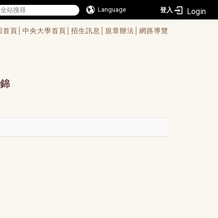
Language
登入
回首頁│
中央大學首頁│
招生訊息│
規章辦法│
網路導覽
錦