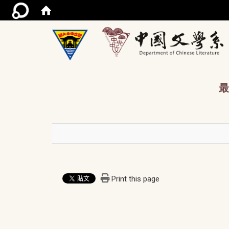
/acce
最
Print this page