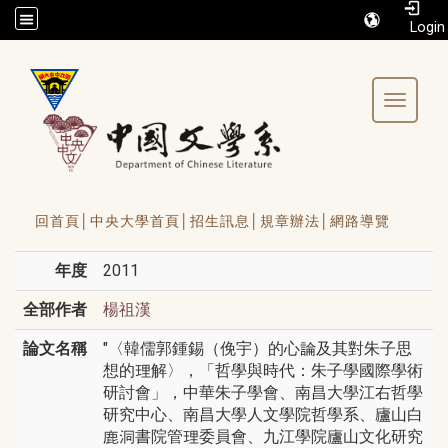
/accesskey"" title="Toolbar">:::
Toggle 
回首頁│
中央大學首頁│
招生訊息│
規章辦法│
網路導覽
年度
2011
全部作者
楊祖漢
論文名稱
"〈韓儒郭鍾錫（俛宇）的心論及其對朱子思
想的理解〉，「哲學與時代：朱子學國際學術
研討會」，中華朱子學會、南昌大學江右哲學
研究中心、南昌大學人文學院哲學系、廬山白
鹿洞書院管理委員會、九江學院廬山文化研究