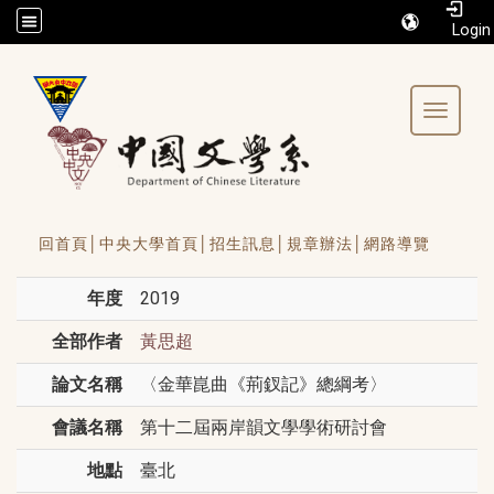
/accesskey"" title="Toolbar">:::
Toggle 
回首頁│
中央大學首頁│
招生訊息│
規章辦法│
網路導覽
年度
2019
全部作者
黃思超
論文名稱
〈金華崑曲《荊釵記》總綱考〉
會議名稱
第十二屆兩岸韻文學學術研討會
地點
臺北