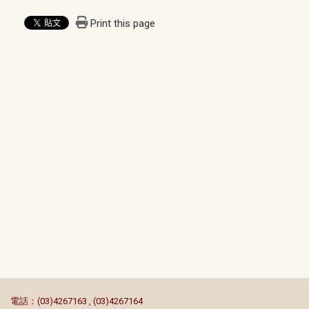
Print this page
:::
電話：(03)4267163 , (03)4267164