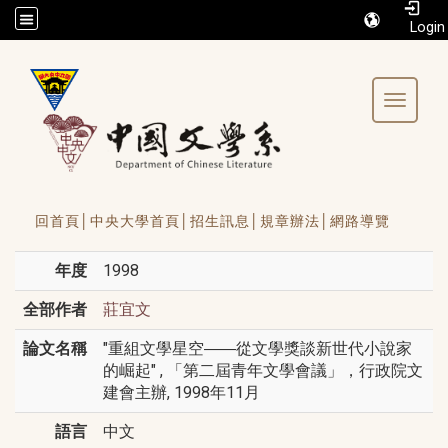
/accesskey"" title="Toolbar">:::
Toggle 
回首頁│
中央大學首頁│
招生訊息│
規章辦法│
網路導覽
年度
1998
全部作者
莊宜文
論文名稱
"重組文學星空――從文學獎談新世代小說家
的崛起" , 「第二屆青年文學會議」，行政院文
建會主辦, 1998年11月
語言
中文