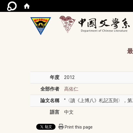
/acce
最
年度
2012
全部作者
高佑仁
論文名稱
"〈讀《上博八》札記五則〉，第二
語言
中文
Print this page