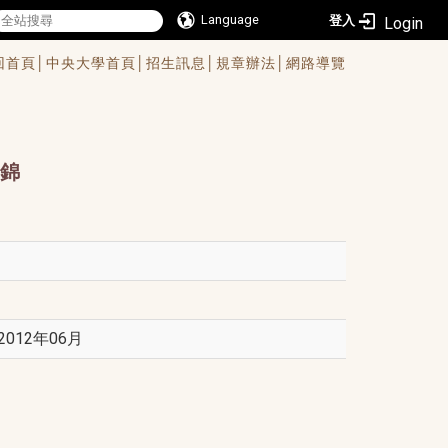
Language
登入
回首頁│
中央大學首頁│
招生訊息│
規章辦法│
網路導覽
錦
12年06月