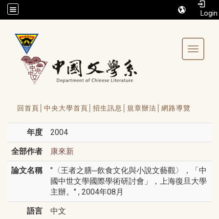
/accesskey"" title="Toolbar">:::
Toggle 
回首頁│
中央大學首頁│
招生訊息│
規章辦法│
網路導覽
年度
2004
全部作者
康來新
論文名稱
"〈王者之膳─飲食文化與小說文藝觀〉，「中
國中世文學國際學術研討會」，上海復旦大學
主辦。" , 2004年08月
語言
中文