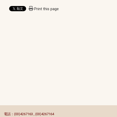
Print this page
:::
電話：(03)4267163 , (03)4267164