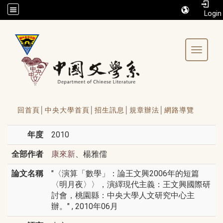
/accesskey"" title="Toolbar">:::
Toggle 
回首頁│
中央大學首頁│
招生訊息│
規章辦法│
網路導覽
年度
2010
全部作者
、楊雅儒
康來新
論文名稱
"〈演算「數學」：論王文興2006年的短篇
〈明月夜〉〉，演繹現代主義：王文興國際研
討會，桃園縣：中央大學人文研究中心主
辦。" , 2010年06月