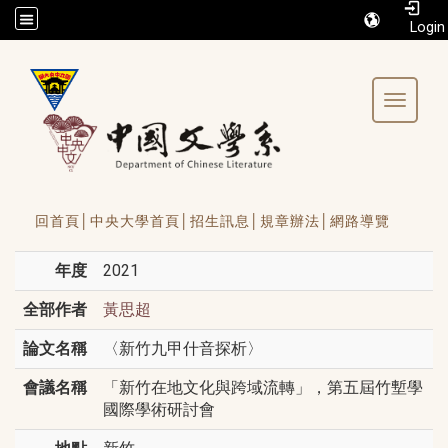
/accesskey"" title="Toolbar">:::
Toggle 
回首頁│
中央大學首頁│
招生訊息│
規章辦法│
網路導覽
年度
2021
全部作者
黃思超
論文名稱
〈新竹九甲什音探析〉
會議名稱
「新竹在地文化與跨域流轉」，第五屆竹塹學
國際學術研討會