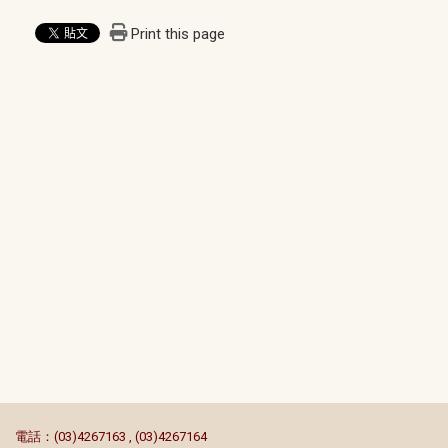
Print this page
:::
電話：(03)4267163 , (03)4267164