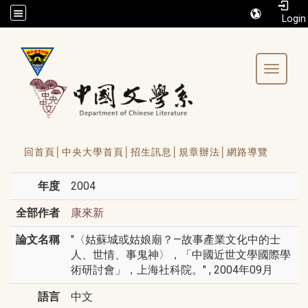
/accesskey"" title="Toolbar">:::
Toggle 
回首頁│
中央大學首頁│
招生訊息│
規章辦法│
網路導覽
年度
2004
全部作者
康來新
論文名稱
"〈姑蘇城或姑娘廟？—故事產業文化中的士
人、世情、事鬼神〉，「中國近世文學國際學
術研討會」，上海社科院。" , 2004年09月
語言
中文