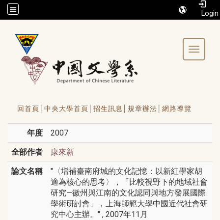
/accesskey"" title="Toolbar">:::
Toggle 
回首頁│
中央大學首頁│
招生訊息│
規章辦法│
網路導覽
年度
2007
全部作者
康來新
論文名稱
"〈增補臺南府城的文化記憶：以新紅學家胡
適為核心的思考〉，「比較視野下的地域社會
研究—徽州與江南的文化認同與地方發展國際
學術研討會」，上海師範大學中國近代社會研
究中心主辦。" , 2007年11月