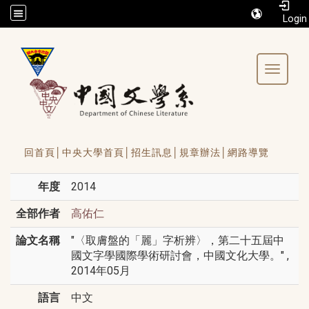
/accesskey"" title="Toolbar">:::
Toggle 
回首頁│
中央大學首頁│
招生訊息│
規章辦法│
網路導覽
年度
2014
全部作者
高佑仁
論文名稱
"〈取膚盤的「麗」字析辨〉，第二十五屆中
國文字學國際學術研討會，中國文化大學。" ,
2014年05月
語言
中文