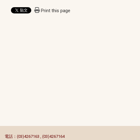
Print this page
:::
電話：(03)4267163 , (03)4267164