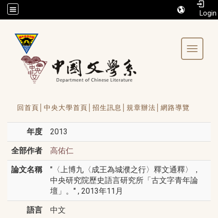
/accesskey"" title="Toolbar">:::
Toggle 
回首頁│
中央大學首頁│
招生訊息│
規章辦法│
網路導覽
年度
2013
全部作者
高佑仁
論文名稱
"〈上博九〈成王為城濮之行〉釋文通釋〉，
中央研究院歷史語言研究所「古文字青年論
壇」。" , 2013年11月
語言
中文