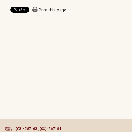
Print this page
:::
電話：(03)4267163 , (03)4267164