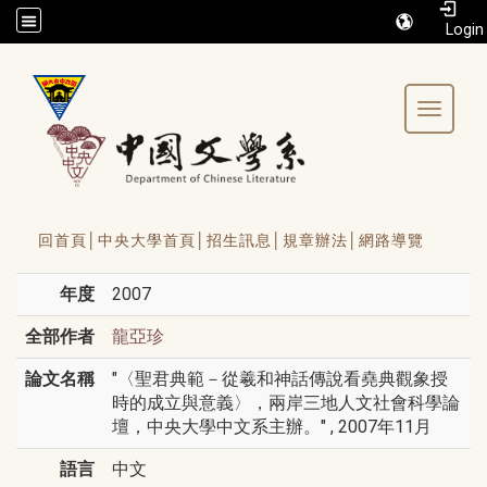
/accesskey"" title="Toolbar">:::
Toggle 
回首頁│
中央大學首頁│
招生訊息│
規章辦法│
網路導覽
年度
2007
全部作者
龍亞珍
論文名稱
"〈聖君典範－從羲和神話傳說看堯典觀象授
時的成立與意義〉，兩岸三地人文社會科學論
壇，中央大學中文系主辦。" , 2007年11月
語言
中文