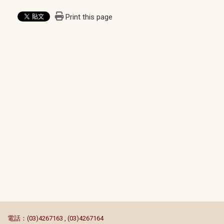
Print this page
:::
電話：(03)4267163 , (03)4267164