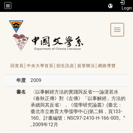
/accesskey"" title="Toolbar">:::
Toggle 
回首頁│
中央大學首頁│
招生訊息│
規章辦法│
網路導覽
年度
2009
書名
〈以事解經方法的實踐與反省——論湛若水
《春秋正傳》對《左傳》「以事解經」方法的
承續與其反省〉，《儒學研究論叢》(臺北：
臺北市立教育大學儒學中心)第二輯，頁133-
160。計畫編號：NSC97-2410-H-166-005。"
, 2009年12月