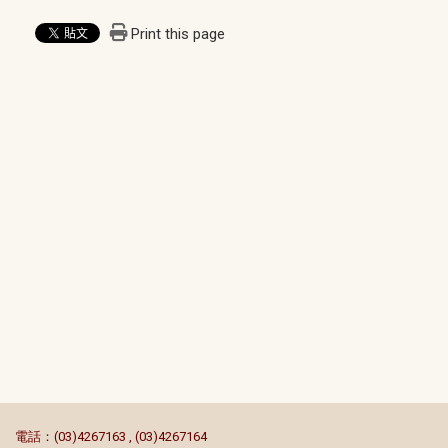
Print this page
:::
電話：(03)4267163 , (03)4267164