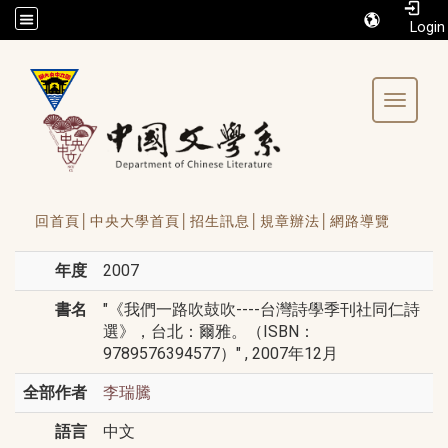
/accesskey"" title="Toolbar">:::
Toggle 
回首頁│
中央大學首頁│
招生訊息│
規章辦法│
網路導覽
年度
2007
書名
"《我們一路吹鼓吹----台灣詩學季刊社同仁詩
選》，台北：爾雅。（ISBN：
9789576394577）" , 2007年12月
全部作者
李瑞騰
語言
中文