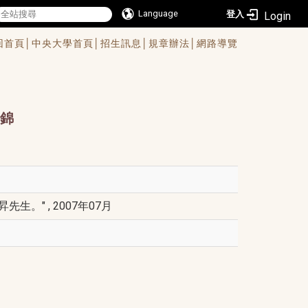
Language
登入
回首頁│
中央大學首頁│
招生訊息│
規章辦法│
網路導覽
錦
" , 2007年07月