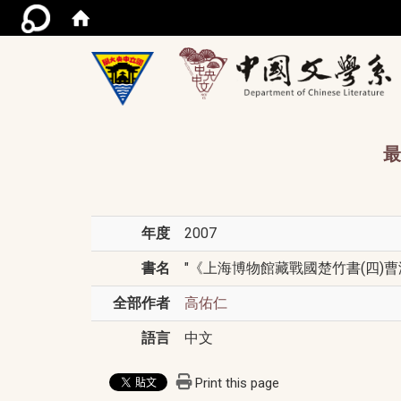
/acce
最
年度
2007
書名
"《上海博物館藏戰國楚竹書(四)曹
全部作者
高佑仁
語言
中文
Print this page