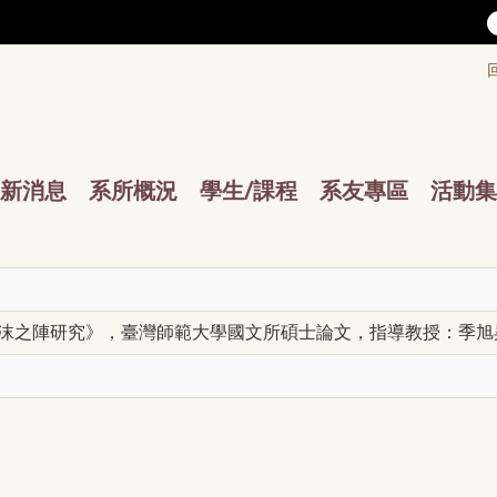
/accesskey"" title="Toolbar">:::
/accesskey"" title="Main menu">:::
sskey"" title="Main menu">:::
新消息
系所概況
學生/課程
系友專區
活動集
沫之陣研究》，臺灣師範大學國文所碩士論文，指導教授：季旭昇先生。