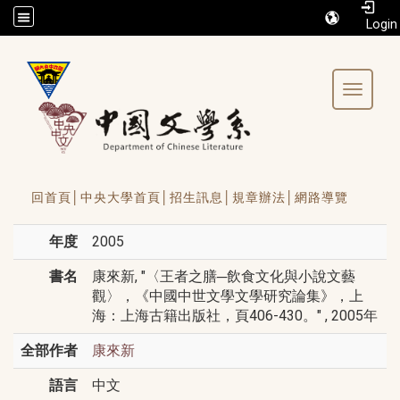
/accesskey"" title="Toolbar">:::
Toggle 
回首頁│
中央大學首頁│
招生訊息│
規章辦法│
網路導覽
年度
2005
書名
康來新, "〈王者之膳─飲食文化與小說文藝
觀〉，《中國中世文學文學研究論集》，上
海：上海古籍出版社，頁406-430。" , 2005年
全部作者
康來新
語言
中文