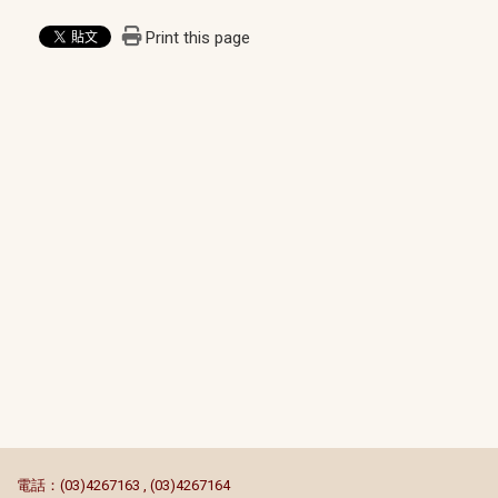
Print this page
:::
電話：(03)4267163 , (03)4267164