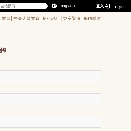
Language
登入
回首頁│
中央大學首頁│
招生訊息│
規章辦法│
網路導覽
錦