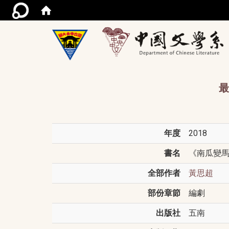
/acce
最
年度
2018
書名
《南瓜變
全部作者
黃思超
部份章節
編劇
出版社
五南