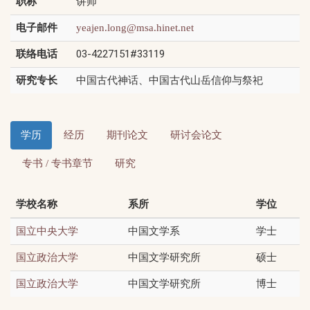
职称
讲师
电子邮件
yeajen.long@msa.hinet.net
联络电话
03-4227151#33119
研究专长
中国古代神话、中国古代山岳信仰与祭祀
学历
经历
期刊论文
研讨会论文
专书 / 专书章节
研究
学校名称
系所
学位
中国文学系
学士
国立中央大学
中国文学研究所
硕士
国立政治大学
中国文学研究所
博士
国立政治大学