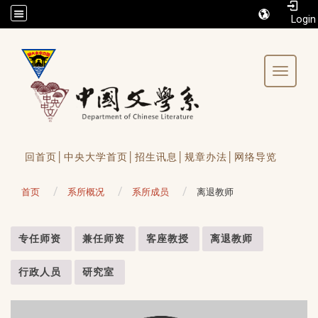
/accesskey"" title="Toolbar">:::
Toggle 
回首页│
中央大学首页│
招生讯息│
规章办法│
网络导览
首页
系所概况
系所成员
离退教师
:::
专任师资
兼任师资
客座教授
离退教师
行政人员
研究室