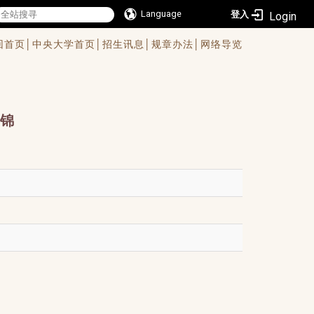
Language
登入
回首页│
中央大学首页│
招生讯息│
规章办法│
网络导览
锦