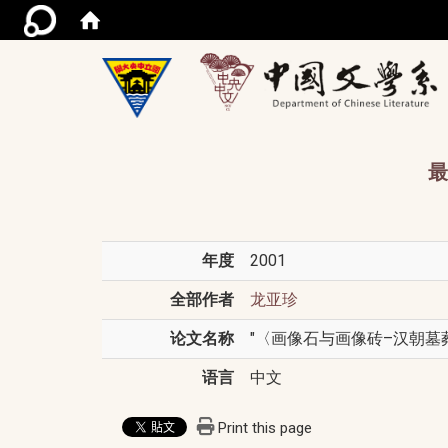
/acce
最
年度
2001
全部作者
龙亚珍
论文名称
"〈画像石与画像砖–汉朝墓葬文
语言
中文
Print this page