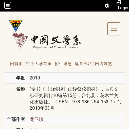
/accesskey"" title="Toolbar">:::
Toggle 
回首页│
中央大学首页│
招生讯息│
规章办法│
网络导览
年度
2010
名称
"专书《《山海经》山经祭仪初探》，古典文
献研究辑刊10编第15册，台北县：花木兰文
化出版社。（ISBN：978-986-254-153-1）" ,
2010年03月
全部作者
龙亚珍