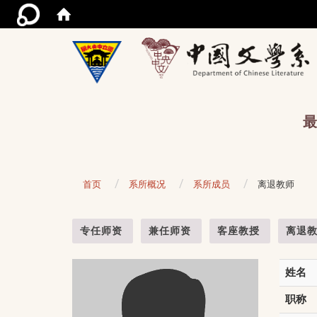
/acce
最
首页
系所概况
系所成员
离退教师
:::
专任师资
兼任师资
客座教授
离退
姓名
职称