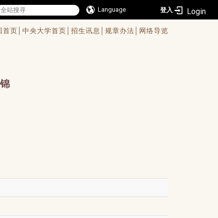
Language
登入
回首页│
中央大学首页│
招生讯息│
规章办法│
网络导览
锦