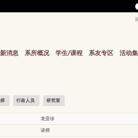
/accesskey"" title="Toolbar">:::
/accesskey"" title="Main menu">:::
sskey"" title="Main menu">:::
新消息
系所概况
学生/课程
系友专区
活动集
教师
行政人员
研究室
龙亚珍
讲师