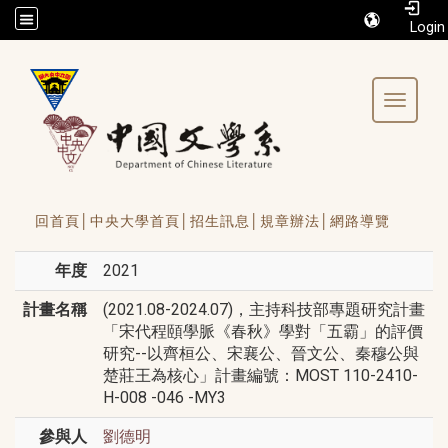
/accesskey"" title="Toolbar">:::
Toggle 
回首頁│
中央大學首頁│
招生訊息│
規章辦法│
網路導覽
年度
2021
計畫名稱
(2021.08-2024.07)，主持科技部專題研究計畫
「宋代程頤學脈《春秋》學對「五霸」的評價
研究--以齊桓公、宋襄公、晉文公、秦穆公與
楚莊王為核心」計畫編號：MOST 110-2410-
H-008 -046 -MY3
參與人
劉德明