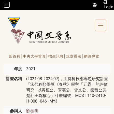
/accesskey"" title="Toolbar">:::
Toggle 
回首頁│
中央大學首頁│
招生訊息│
規章辦法│
網路導覽
年度
2021
計畫名稱
(2021.08-2024.07)，主持科技部專題研究計畫
「宋代程頤學脈《春秋》學對「五霸」的評價
研究--以齊桓公、宋襄公、晉文公、秦穆公與
楚莊王為核心」計畫編號：MOST 110-2410-
H-008 -046 -MY3
參與人
劉德明