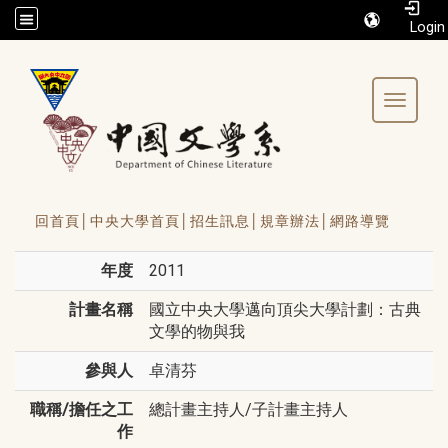
/accesskey"" title="Toolbar">:::
Toggle 
回首頁│
中央大學首頁│
招生訊息│
規章辦法│
網路導覽
年度
2011
計畫名稱
國立中央大學邁向頂尖大學計劃：古典
文學的物與我
參與人
卓清芬
職稱/擔任之工
總計畫主持人/子計畫主持人
作