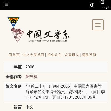
/accesskey"" title="Toolbar">:::
Toggle 
回首頁│
中央大學首頁│
招生訊息│
規章辦法│
網路導覽
年度
2008
全部作者
鄭芳祥
論文名稱
"〈近二十年（1984-2005）中國國家圖書館
所藏宋代文學博士論文目錄舉隅〉，《書目季
刊》42卷1期，頁133-170" , 2008年06月
語言
中文