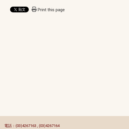
Print this page
:::
電話：(03)4267163 , (03)4267164