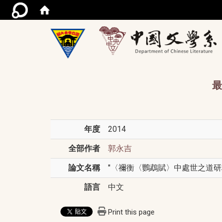
/acce
最
年度
2014
全部作者
郭永吉
論文名稱
"〈禰衡〈鸚鵡賦〉中處世之道研析
語言
中文
Print this page