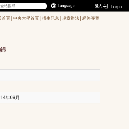
Language
登入
回首頁│
中央大學首頁│
招生訊息│
規章辦法│
網路導覽
錦
4年08月